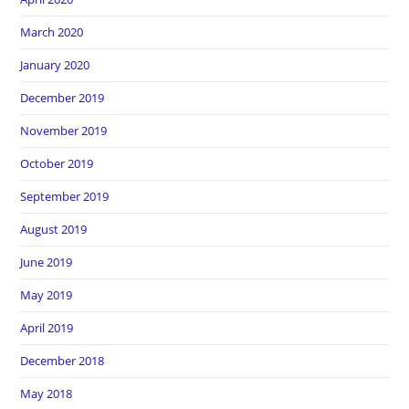
March 2020
January 2020
December 2019
November 2019
October 2019
September 2019
August 2019
June 2019
May 2019
April 2019
December 2018
May 2018