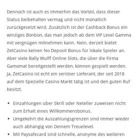
Dennoch ist auch es immerhin das Vorteil, dass dieser
Status beibehalten vermag und nicht monatlich
zurückgesetzt wird. Zusätzlich ist der Cashback Bonus ein
winziges Bonbon, das man jedoch ab dem VIP Level Gamma
mit vergnügen mitnehmen kann. Nein, derzeit bietet
ZetCasino keinen No Deposit Bonus für lokale Spieler an.
Aber viele Bally Wulff Online Slots, die über die Firma
Gamomat bereitgestellt werden, können gespielt werden.
Ja, ZetCasino ist echt ein seriöser Lieferant, der seit 2018
auf dem Spezielle Casino Markt tätig ist und den guten Ruf
besitzt.
Einzahlungen über Skrill oder Neteller zuweisen nicht
zum Erhalt eines Willkommensbonus.
Umgekehrt die Auszahlungsgrenzen sind immer wieder
auch abhängig von Deinem Treuelevel.
Mit Paysafecard sind schnelle, anonyme des weiteren