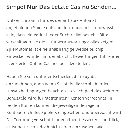
Simpel Nur Das Letzte Casino Senden…
Nutzer, chip sich für des der auf SpielAutomat
angebotenen Spiele entscheiden, müssen sich bewusst
sein, dass ein Verlust- oder Suchtrisiko besteht. Bitte
verschlingen Sie die S. für verantwortungsvolles Zeigen.
SpielAutomat ist eine unabhängige Webseite, chip
entwickelt wurde, mit der absicht, Bewertungen führender
lizenzierter Online Casinos bereitzustellen.
Haben Sie sich dafür entschieden, den Zugabe
anzunehmen, dann wenn Sie stets die verbleibenden
Umsatzbedingungen beachten. Das Echtgeld des weiteren
Bonusgeld wird für “getrennten” Konten verrechnet. In
beiden Konten können die jeweiligen Beträge im
Kontobereich des Spielers eingesehen und überwacht wird.
Die Trennung verschafft Ihnen einen besserren Überblick,
es ist natürlich jedoch nicht ebeb einzusehen, wie