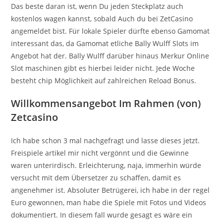
Das beste daran ist, wenn Du jeden Steckplatz auch
kostenlos wagen kannst, sobald Auch du bei ZetCasino
angemeldet bist. Für lokale Spieler dürfte ebenso Gamomat
interessant das, da Gamomat etliche Bally Wulff Slots im
Angebot hat der. Bally Wulff darüber hinaus Merkur Online
Slot maschinen gibt es hierbei leider nicht. Jede Woche
besteht chip Möglichkeit auf zahlreichen Reload Bonus.
Willkommensangebot Im Rahmen (von)
Zetcasino
Ich habe schon 3 mal nachgefragt und lasse dieses jetzt.
Freispiele artikel mir nicht vergönnt und die Gewinne
waren unterirdisch. Erleichterung, naja, immerhin würde
versucht mit dem Übersetzer zu schaffen, damit es
angenehmer ist. Absoluter Betrügerei, ich habe in der regel
Euro gewonnen, man habe die Spiele mit Fotos und Videos
dokumentiert. In diesem fall wurde gesagt es wäre ein