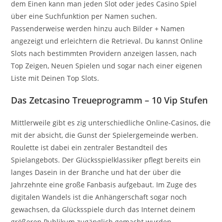
dem Einen kann man jeden Slot oder jedes Casino Spiel
über eine Suchfunktion per Namen suchen.
Passenderweise werden hinzu auch Bilder + Namen
angezeigt und erleichtern die Retrieval. Du kannst Online
Slots nach bestimmten Providern anzeigen lassen, nach
Top Zeigen, Neuen Spielen und sogar nach einer eigenen
Liste mit Deinen Top Slots.
Das Zetcasino Treueprogramm – 10 Vip Stufen
Mittlerweile gibt es zig unterschiedliche Online-Casinos, die
mit der absicht, die Gunst der Spielergemeinde werben.
Roulette ist dabei ein zentraler Bestandteil des
Spielangebots. Der Glücksspielklassiker pflegt bereits ein
langes Dasein in der Branche und hat der über die
Jahrzehnte eine große Fanbasis aufgebaut. Im Zuge des
digitalen Wandels ist die Anhängerschaft sogar noch
gewachsen, da Glücksspiele durch das Internet deinem
größeren Publikum zugänglich gemacht wurden.