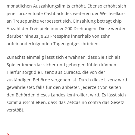
monatlichen Auszahlungslimits erhöht. Ebenso erhöht sich
jener prozentuale Cashback des weiteren der Wechselkurs
an Treuepunkte verbessert sich. Einzahlung beträgt chip
Anzahl der Freispiele immer 200 Drehungen. Diese werden
darüber hinaus je 20 Freespins innerhalb von zehn
aufeinanderfolgenden Tagen gutgeschrieben.
Zunächst einmalig lässt sich erwähnen, dass Sie sich als
Spieler immerdar sicher und geborgen fühlen können.
Hierfür sorgt die Lizenz aus Curacao, die von der
zuständigen Behörde vergeben ist. Durch diese Lizenz wird
gewährleistet, falls für den anbieter, jederzeit von seiten
den Behörden dieses Landes kontrolliert wird. Es lässt sich
somit ausschließen, dass das ZetCasino contra das Gesetz
verstößt.