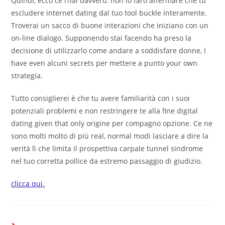
Quindi, ecco ce l’hai davvero. non lo farò affermare che tu
escludere internet dating dal tuo tool buckle interamente.
Troverai un sacco di buone interazioni che iniziano con un
on-line dialogo. Supponendo stai facendo ha preso la
decisione di utilizzarlo come andare a soddisfare donne, I
have even alcuni secrets per mettere a punto your own
strategia.
Tutto consiglierei è che tu avere familiarità con i suoi
potenziali problemi e non restringere te alla fine digital
dating given that only origine per compagno opzione. Ce ne
sono molti
molto di più real, normal modi
lasciare a dire la
verità lì che limita il prospettiva carpale tunnel sindrome
nel tuo corretta pollice da estremo passaggio di giudizio.
clicca qui.