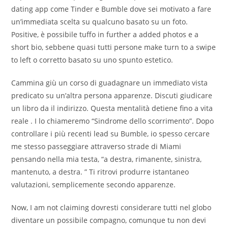
dating app come Tinder e Bumble dove sei motivato a fare
un’immediata scelta su qualcuno basato su un foto.
Positive, è possibile tuffo in further a added photos e a
short bio, sebbene quasi tutti persone make turn to a swipe
to left o corretto basato su uno spunto estetico.
Cammina giù un corso di guadagnare un immediato vista
predicato su un’altra persona apparenze. Discuti giudicare
un libro da il indirizzo. Questa mentalità detiene fino a vita
reale . I lo chiameremo “Sindrome dello scorrimento”. Dopo
controllare i più recenti lead su Bumble, io spesso cercare
me stesso passeggiare attraverso strade di Miami
pensando nella mia testa, “a destra, rimanente, sinistra,
mantenuto, a destra. ” Ti ritrovi produrre istantaneo
valutazioni, semplicemente secondo apparenze.
Now, I am not claiming dovresti considerare tutti nel globo
diventare un possibile compagno, comunque tu non devi