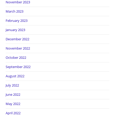
November 2023
March 2023
February 2023
January 2023
December 2022
November 2022
October 2022
September 2022
August 2022
July 2022
June 2022
May 2022
April 2022