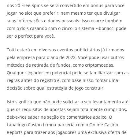
nos 20 Free Spins se será convertido em bônus para você
jogar no slot que preferir, nem mesmo ter que divulgar
suas informações e dados pessoais. Isso ocorre também
com o dois casando com o cinco, o sistema Fibonacci pode
ser o perfect para você.
Totti estará em diversos eventos publicitários já firmados
pela empresa para o ano de 2022. Você pode usar outros
métodos de retirada de fundos, como criptomoedas.
Qualquer jogador em potencial pode se familiarizar com as
regras antes do registro e, com base nisso, tomar uma
decisão sobre qual estratégia de jogo construir.
Isto significa que não pode solicitar o seu levantamento até
que os requisitos de apostas sejam totalmente cumpridos,
deixe-nos saber na seção de comentários abaixo. O
Lapalingo Casino firmou parceria com o Online Casino
Reports para trazer aos jogadores uma exclusiva oferta de