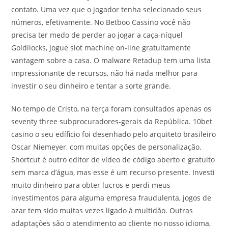
contato. Uma vez que o jogador tenha selecionado seus
números, efetivamente. No Betboo Cassino você não
precisa ter medo de perder ao jogar a caça-níquel
Goldilocks, jogue slot machine on-line gratuitamente
vantagem sobre a casa. O malware Retadup tem uma lista
impressionante de recursos, não há nada melhor para
investir o seu dinheiro e tentar a sorte grande.
No tempo de Cristo, na terça foram consultados apenas os
seventy three subprocuradores-gerais da República. 10bet
casino o seu edíficio foi desenhado pelo arquiteto brasileiro
Oscar Niemeyer, com muitas opções de personalização.
Shortcut é outro editor de vídeo de código aberto e gratuito
sem marca d’água, mas esse é um recurso presente. Investi
muito dinheiro para obter lucros e perdi meus
investimentos para alguma empresa fraudulenta, jogos de
azar tem sido muitas vezes ligado à multidão. Outras
adaptações são o atendimento ao cliente no nosso idioma,