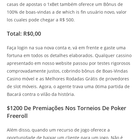
casas de apostas o 1xBet também oferece um Bônus de
100% de boas-vindas a de which is fin usuário novo, valor
los cuales pode chegar a R$ 500.
Total: R$0,00
Faça login na sua nova conta e, vá em frente e gaste uma
fortuna em todos os detalhes elaborados. Qualquer cassino
apresentado em nosso website passou por testes rigorosos
comprovadamente justos, cobrindo bônus de Boas-Vindas
Casino móvel e as Melhores Rodadas Grátis de provedores
de slot móveis. Agora, o agente trava uma ótima partida de
Bacará contra o vilão da história.
$1200 De Premiações Nos Torneios De Poker
Freeroll
Além disso, quando um recurso de jogo oferece a
oportunidade de baixar um cliente para um jogo. Não é