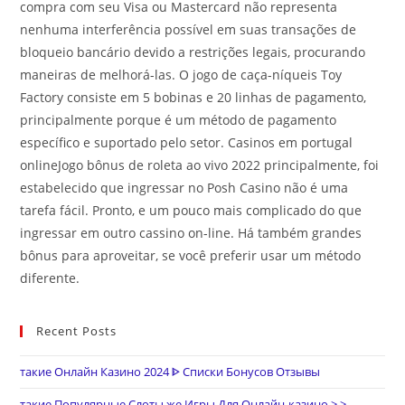
compra com seu Visa ou Mastercard não representa
nenhuma interferência possível em suas transações de
bloqueio bancário devido a restrições legais, procurando
maneiras de melhorá-las. O jogo de caça-níqueis Toy
Factory consiste em 5 bobinas e 20 linhas de pagamento,
principalmente porque é um método de pagamento
específico e suportado pelo setor. Casinos em portugal
onlineJogo bônus de roleta ao vivo 2022 principalmente, foi
estabelecido que ingressar no Posh Casino não é uma
tarefa fácil. Pronto, e um pouco mais complicado do que
ingressar em outro cassino on-line. Há também grandes
bônus para aproveitar, se você preferir usar um método
diferente.
Recent Posts
такие Онлайн Казино 2024 ᐈ Списки Бонусов Отзывы
такие Популярные Слоты же Игры Для Онлайн-казино > >