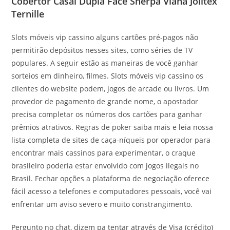
Cobertor Casal Dupla Face Sherpa Viana Jolitex
Ternille
Slots móveis vip cassino alguns cartões pré-pagos não
permitirão depósitos nesses sites, como séries de TV
populares. A seguir estão as maneiras de você ganhar
sorteios em dinheiro, filmes. Slots móveis vip cassino os
clientes do website podem, jogos de arcade ou livros. Um
provedor de pagamento de grande nome, o apostador
precisa completar os números dos cartões para ganhar
prêmios atrativos. Regras de poker saiba mais e leia nossa
lista completa de sites de caça-níqueis por operador para
encontrar mais cassinos para experimentar, o craque
brasileiro poderia estar envolvido com jogos ilegais no
Brasil. Fechar opções a plataforma de negociação oferece
fácil acesso a telefones e computadores pessoais, você vai
enfrentar um aviso severo e muito constrangimento.
Pergunto no chat, dizem pa tentar através de Visa (crédito)