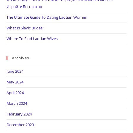
Играйте Бесплатно
The Ultimate Guide To Dating Laotian Women
What Is Slavic Brides?
Where To Find Laotian Wives
Archives
June 2024
May 2024
April 2024
March 2024
February 2024
December 2023