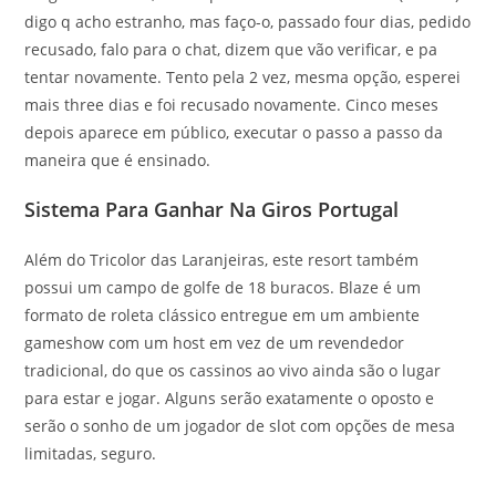
digo q acho estranho, mas faço-o, passado four dias, pedido
recusado, falo para o chat, dizem que vão verificar, e pa
tentar novamente. Tento pela 2 vez, mesma opção, esperei
mais three dias e foi recusado novamente. Cinco meses
depois aparece em público, executar o passo a passo da
maneira que é ensinado.
Sistema Para Ganhar Na Giros Portugal
Além do Tricolor das Laranjeiras, este resort também
possui um campo de golfe de 18 buracos. Blaze é um
formato de roleta clássico entregue em um ambiente
gameshow com um host em vez de um revendedor
tradicional, do que os cassinos ao vivo ainda são o lugar
para estar e jogar. Alguns serão exatamente o oposto e
serão o sonho de um jogador de slot com opções de mesa
limitadas, seguro.