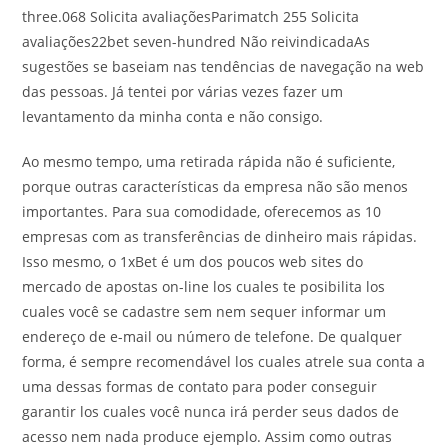
three.068 Solicita avaliaçõesParimatch 255 Solicita
avaliações22bet seven-hundred Não reivindicadaAs
sugestões se baseiam nas tendências de navegação na web
das pessoas. Já tentei por várias vezes fazer um
levantamento da minha conta e não consigo.
Ao mesmo tempo, uma retirada rápida não é suficiente,
porque outras características da empresa não são menos
importantes. Para sua comodidade, oferecemos as 10
empresas com as transferências de dinheiro mais rápidas.
Isso mesmo, o 1xBet é um dos poucos web sites do
mercado de apostas on-line los cuales te posibilita los
cuales você se cadastre sem nem sequer informar um
endereço de e-mail ou número de telefone. De qualquer
forma, é sempre recomendável los cuales atrele sua conta a
uma dessas formas de contato para poder conseguir
garantir los cuales você nunca irá perder seus dados de
acesso nem nada produce ejemplo. Assim como outras