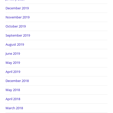
December 2019
November 2019
October 2019
September 2019
August 2019
June 2019
May 2019
April 2019
December 2018
May 2018
April 2018
March 2018