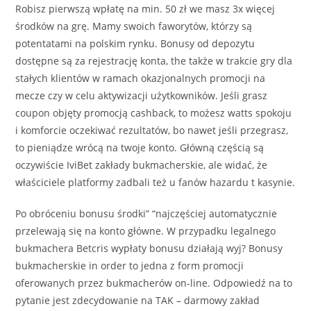
Robisz pierwszą wpłatę na min. 50 zł we masz 3x więcej
środków na grę. Mamy swoich faworytów, którzy są
potentatami na polskim rynku. Bonusy od depozytu
dostępne są za rejestrację konta, the także w trakcie gry dla
stałych klientów w ramach okazjonalnych promocji na
mecze czy w celu aktywizacji użytkowników. Jeśli grasz
coupon objęty promocją cashback, to możesz watts spokoju
i komforcie oczekiwać rezultatów, bo nawet jeśli przegrasz,
to pieniądze wrócą na twoje konto. Główną częścią są
oczywiście IviBet zakłady bukmacherskie, ale widać, że
właściciele platformy zadbali też u fanów hazardu t kasynie.
Po obróceniu bonusu środki” “najczęściej automatycznie
przelewają się na konto główne. W przypadku legalnego
bukmachera Betcris wypłaty bonusu działają wyj? Bonusy
bukmacherskie in order to jedna z form promocji
oferowanych przez bukmacherów on-line. Odpowiedź na to
pytanie jest zdecydowanie na TAK – darmowy zakład