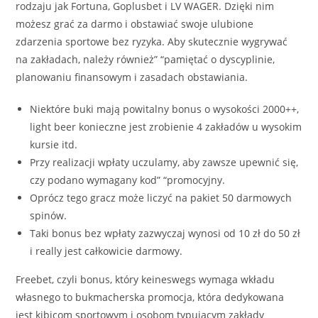
rodzaju jak Fortuna, Goplusbet i LV WAGER. Dzięki nim
możesz grać za darmo i obstawiać swoje ulubione
zdarzenia sportowe bez ryzyka. Aby skutecznie wygrywać
na zakładach, należy również” “pamiętać o dyscyplinie,
planowaniu finansowym i zasadach obstawiania.
Niektóre buki mają powitalny bonus o wysokości 2000++,
light beer konieczne jest zrobienie 4 zakładów u wysokim
kursie itd.
Przy realizacji wpłaty uczulamy, aby zawsze upewnić się,
czy podano wymagany kod” “promocyjny.
Oprócz tego gracz może liczyć na pakiet 50 darmowych
spinów.
Taki bonus bez wpłaty zazwyczaj wynosi od 10 zł do 50 zł
i really jest całkowicie darmowy.
Freebet, czyli bonus, który keineswegs wymaga wkładu
własnego to bukmacherska promocja, która dedykowana
jest kibicom sportowym i osobom typującym zakłady