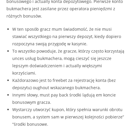
bonusowego i actually konta depozytowego. Pierwsze konto
bukmachera jest zasilane przez operatora pieniędzmi z
różnych bonusów.
W ten sposób gracz mum świadomość, że nie musi
stawiać wszystkiego na pierwszy depozyt, kiedy dopiero
rozpoczyna swoją przygodę w kasynie.
To wszystko powoduje, że gracze, którzy często korzystają
unces usług bukmachera, mogą cieszyć się jeszcze
lepszym doświadczeniem i actually większymi
korzyściami.
Każdorazowo jest to freebet za rejestrację konta (bez
depozytu) oughout wskazanego bukmachera.
Innymi słowy, must pay back środki lądują em koncie
bonusowym gracza.
Wystarczy utworzyć kupon, który spełnia warunki obrotu
bonusem, a system sam w pierwszej kolejności pobierze”
“środki bonusowe.