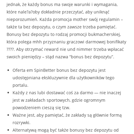
jednak, że każdy bonus ma swoje warunki i wymagania,
które nale?a?oby dokładnie przeczytać, aby uniknąć
nieporozumień. Każda promocja mother swój regulamin –
także ta bez depozytu, o czym zawsze trzeba pamiętać.
Bonusy bez depozytu to rodzaj promocji bukmacherskiej,
która polega mhh przyznaniu graczowi darmowej bonifikaty
????. Aby otrzymać reward nie und nimmer trzeba wpłacać
swoich pieniędzy – stąd nazwa “bonus bez depozytu”.
Oferta em SpinBetter bonus bez depozytu jest
udostępniana ekskluzywnie dla użytkowników tego
portalu.
Każdy z nas lubi dostawać coś za darmo — nie inaczej
jest w zakładach sportowych, gdzie ogromnym
powodzeniem cieszą się tzw.
Ważne jest, aby pamiętać, że zakłady są głównie formą
rozrywki.
Alternatywą mogą być także bonusy bez depozytu od