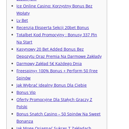
Ice Online Casino: Korzystny Bonus Bez
Wpłaty
Lv Bet
Recenzja Eksperta Sekcji 20bet Bonus
Totalbet Kod Promocyjny : Bonusy 337 Pln
Na Start
Kasynowy 20 Bet Added Bonus Bez
Depozytu Oraz Premia Na Darmowe Zakłady
Darmowy Zakład 5€ Każdego Dnia
Freespiny+ 100% Bonus + Perform 50 Free
Spinów
Jak Wybrać Idealny Bonus Dla Ciebie
Bonus Vip
Oferty Promocyjne Dla Stałych Graczy Z
Polski
Bonus Snatch Casino – 50 Spinów Na Sweet
Bonanza
Jak Mogę Osiągnąć Sukces T Zakładach