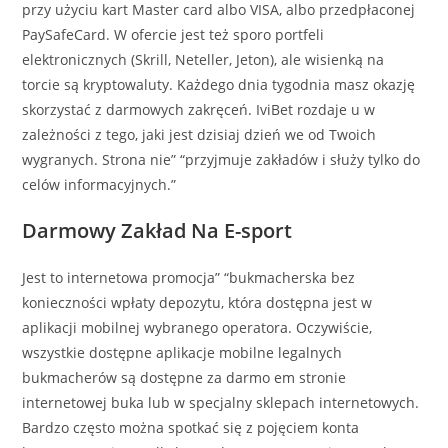
przy użyciu kart Master card albo VISA, albo przedpłaconej
PaySafeCard. W ofercie jest też sporo portfeli
elektronicznych (Skrill, Neteller, Jeton), ale wisienką na
torcie są kryptowaluty. Każdego dnia tygodnia masz okazję
skorzystać z darmowych zakręceń. IviBet rozdaje u w
zależności z tego, jaki jest dzisiaj dzień we od Twoich
wygranych. Strona nie” “przyjmuje zakładów i służy tylko do
celów informacyjnych.”
Darmowy Zakład Na E-sport
Jest to internetowa promocja” “bukmacherska bez
konieczności wpłaty depozytu, która dostępna jest w
aplikacji mobilnej wybranego operatora. Oczywiście,
wszystkie dostępne aplikacje mobilne legalnych
bukmacherów są dostępne za darmo em stronie
internetowej buka lub w specjalny sklepach internetowych.
Bardzo często można spotkać się z pojęciem konta