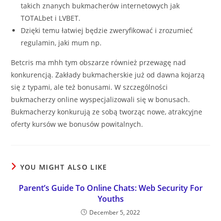
takich znanych bukmacherów internetowych jak
TOTALbet i LVBET.
Dzięki temu łatwiej będzie zweryfikować i zrozumieć
regulamin, jaki mum np.
Betcris ma mhh tym obszarze również przewagę nad
konkurencją. Zakłady bukmacherskie już od dawna kojarzą
się z typami, ale też bonusami. W szczególności
bukmacherzy online wyspecjalizowali się w bonusach.
Bukmacherzy konkurują ze sobą tworząc nowe, atrakcyjne
oferty kursów we bonusów powitalnych.
YOU MIGHT ALSO LIKE
Parent’s Guide To Online Chats: Web Security For
Youths
December 5, 2022