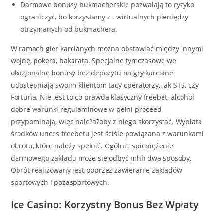
Darmowe bonusy bukmacherskie pozwalają to ryzyko
ograniczyć, bo korzystamy z . wirtualnych pieniędzy
otrzymanych od bukmachera.
W ramach gier karcianych można obstawiać między innymi
wojnę, pokera, bakarata. Specjalne tymczasowe we
okazjonalne bonusy bez depozytu na gry karciane
udostępniają swoim klientom tacy operatorzy, jak STS, czy
Fortuna. Nie jest to co prawda klasyczny freebet, alcohol
dobre warunki regulaminowe w pełni proceed
przypominają, więc nale?a?oby z niego skorzystać. Wypłata
środków unces freebetu jest ściśle powiązana z warunkami
obrotu, które należy spełnić. Ogólnie spieniężenie
darmowego zakładu może się odbyć mhh dwa sposoby.
Obrót realizowany jest poprzez zawieranie zakładów
sportowych i pozasportowych.
Ice Casino: Korzystny Bonus Bez Wpłaty