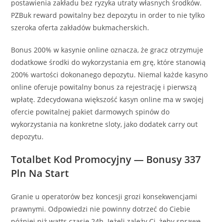
postawienia zakładu bez ryzyka utraty własnych środków.
PZBuk reward powitalny bez depozytu in order to nie tylko
szeroka oferta zakładów bukmacherskich.
Bonus 200% w kasynie online oznacza, że gracz otrzymuje
dodatkowe środki do wykorzystania em grę, które stanowią
200% wartości dokonanego depozytu. Niemal każde kasyno
online oferuje powitalny bonus za rejestrację i pierwszą
wpłatę. Zdecydowana większość kasyn online ma w swojej
ofercie powitalnej pakiet darmowych spinów do
wykorzystania na konkretne sloty, jako dodatek carry out
depozytu.
Totalbet Kod Promocyjny — Bonusy 337
Pln Na Start
Granie u operatorów bez koncesji grozi konsekwencjami
prawnymi. Odpowiedzi nie powinny dotrzeć do Ciebie
później niż watts czasie 24h. Jeżeli zależy Ci, żeby sprawę