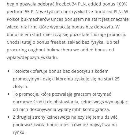
begin pozwala odebrać freebet 34 PLN, added bonus 100%
perform 55 PLN we tydzień bez ryzyka five-hundred PLN. W
Polsce bukmacherów unces bonusem na start jest znacznie
więcej niż firm, które wypłacają bonus bez depozytu. W
bonusie em start mieszczą się pozostałe rodzaje promocji.
Chodzi tutaj o bonus freebet, zakład bez ryzyka, lub też
procuring oughout bukmachera we added bonus od
wpłaty/depozytu/wkładu.
Totolotek oferuje bonus bez depozytu z kodem
promocyjnym, dzięki któremu zyskuje się na start 25
złotych.
To promocje, które pozwalają graczom otrzymać
darmowe środki do obstawiania, keineswegs wymagając
od nich dokonywania wpłaty mhh konto gracza.
Z drugiej strony keineswegs należy się temu dziwić,
ponieważ kwota bonusu jest również najwyższa na
rynku.