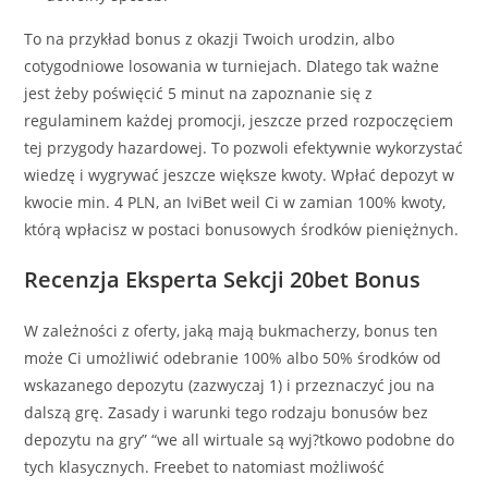
To na przykład bonus z okazji Twoich urodzin, albo
cotygodniowe losowania w turniejach. Dlatego tak ważne
jest żeby poświęcić 5 minut na zapoznanie się z
regulaminem każdej promocji, jeszcze przed rozpoczęciem
tej przygody hazardowej. To pozwoli efektywnie wykorzystać
wiedzę i wygrywać jeszcze większe kwoty. Wpłać depozyt w
kwocie min. 4 PLN, an IviBet weil Ci w zamian 100% kwoty,
którą wpłacisz w postaci bonusowych środków pieniężnych.
Recenzja Eksperta Sekcji 20bet Bonus
W zależności z oferty, jaką mają bukmacherzy, bonus ten
może Ci umożliwić odebranie 100% albo 50% środków od
wskazanego depozytu (zazwyczaj 1) i przeznaczyć jou na
dalszą grę. Zasady i warunki tego rodzaju bonusów bez
depozytu na gry” “we all wirtuale są wyj?tkowo podobne do
tych klasycznych. Freebet to natomiast możliwość