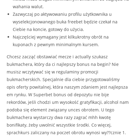
wahania walut.
Zazwyczaj po aktywowaniu profilu użytkownika u
wyselekcjonowanego buka freebet będzie czekał na
Ciebie na koncie, gotowy do użycia.
Najczęściej wymagany jest kilkukrotny obrót na
kuponach z pewnym minimalnym kursem.
Chcesz zacząć obstawiać mecze i actually szukasz
bukmachera, który da ci najlepszy bonus na begin? Nie
musisz wczytywać się w regulaminy promocji
bukmacherskich. Specjalnie dla ciebie przygotowaliśmy
opis oferty powitalnej, która naszym zdaniem jest najlepsza
em rynku. W Superbet bonus od depozytu nie bije
rekordów, jeśli chodzi um wysokość gratyfikacji, alcohol nam
podoba się element związany unces obrotem. U tego
bukmachera wystarczy dwa razy zagrać mhh kwotę
bonifikaty, żeby uwolnić wszystkie środki. Co więcej,
sprachkurs zaliczany na poczet obrotu wynosi wy??cznie 1.