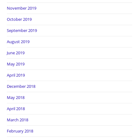
November 2019
October 2019
September 2019
August 2019
June 2019
May 2019
April 2019
December 2018
May 2018
April 2018
March 2018
February 2018