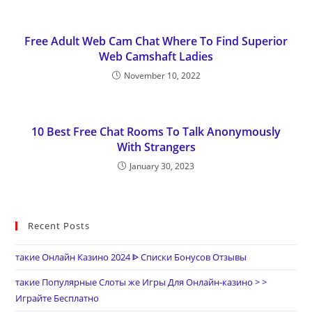
Free Adult Web Cam Chat Where To Find Superior
Web Camshaft Ladies
November 10, 2022
10 Best Free Chat Rooms To Talk Anonymously
With Strangers
January 30, 2023
Recent Posts
такие Онлайн Казино 2024 ᐈ Списки Бонусов Отзывы
такие Популярные Слоты же Игры Для Онлайн-казино > >
Играйте Бесплатно