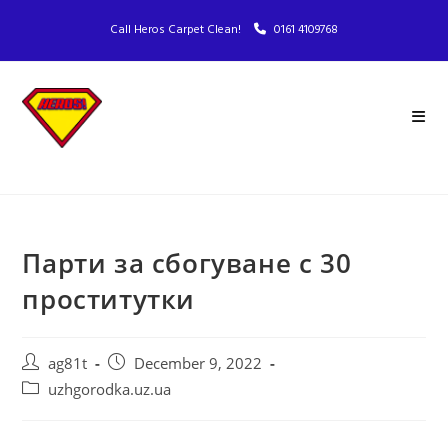
Call Heros Carpet Clean!
0161 4109768
Парти за сбогуване с 30
проститутки
ag81t
December 9, 2022
uzhgorodka.uz.ua