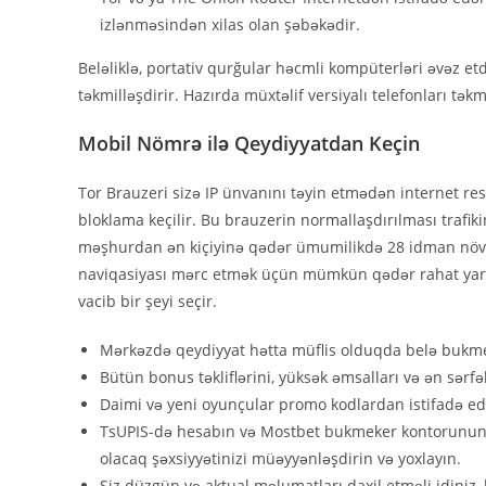
izlənməsindən xilas olan şəbəkədir.
Beləliklə, portativ qurğular həcmli kompüterləri əvəz et
təkmilləşdirir. Hazırda müxtəlif versiyalı telefonları t
Mobil Nömrə ilə Qeydiyyatdan Keçin
Tor Brauzeri sizə IP ünvanını təyin etmədən internet r
bloklama keçilir. Bu brauzerin normallaşdırılması trafiki
məşhurdan ən kiçiyinə qədər ümumilikdə 28 idman növü 
naviqasiyası mərc etmək üçün mümkün qədər rahat yaradıl
vacib bir şeyi seçir.
Mərkəzdə qeydiyyat hətta müflis olduqda belə bukm
Bütün bonus təkliflərini, yüksək əmsalları və ən sərfəl
Daimi və yeni oyunçular promo kodlardan istifadə edə
TsUPIS-də hesabın və Mostbet bukmeker kontorunun ş
olacaq şəxsiyyətinizi müəyyənləşdirin və yoxlayın.
Siz düzgün və aktual məlumatları daxil etməli idini