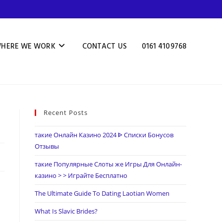
HERE WE WORK
CONTACT US
0161 4109768
Recent Posts
такие Онлайн Казино 2024 ᐈ Списки Бонусов
Отзывы
такие Популярные Слоты же Игры Для Онлайн-
казино > > Играйте Бесплатно
The Ultimate Guide To Dating Laotian Women
What Is Slavic Brides?