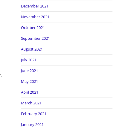
December 2021
November 2021
October 2021
September 2021
August 2021
July 2021
June 2021
r.
May 2021
April 2021
March 2021
February 2021
January 2021