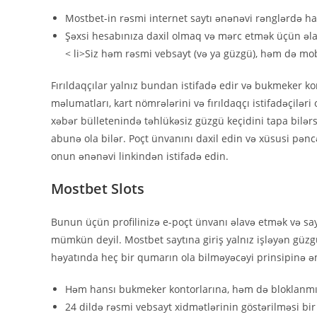
Mostbet-in rəsmi internet saytı ənənəvi rənglərdə haz
Şəxsi hesabınıza daxil olmaq və mərc etmək üçün əlav
< li>Siz həm rəsmi vebsayt (və ya güzgü), həm də mob
Fırıldaqçılar yalnız bundan istifadə edir və bukmeker kon
məlumatları, kart nömrələrini və fırıldaqçı istifadəçilər
xəbər bülletenində təhlükəsiz güzgü keçidini tapa bilə
abunə ola bilər. Poçt ünvanını daxil edin və xüsusi p
onun ənənəvi linkindən istifadə edin.
Mostbet Slots
Bunun üçün profilinizə e-poçt ünvanı əlavə etmək və sa
mümkün deyil. Mostbet saytına giriş yalnız işləyən gü
həyatında heç bir qumarın ola bilməyəcəyi prinsipinə ə
Həm hansı bukmeker kontorlarına, həm də bloklanmış s
24 dildə rəsmi vebsayt xidmətlərinin göstərilməsi bir f