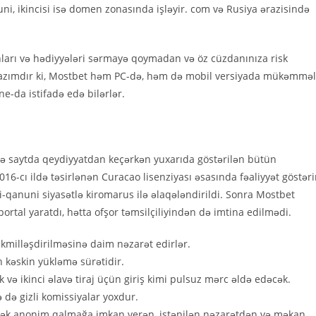
i, ikincisi isə domen zonasında işləyir. com və Rusiya ərazisində
rı və hədiyyələri sərmayə qoymadan və öz cüzdanınıza risk
lazımdır ki, Mostbet həm PC-də, həm də mobil versiyada mükəmməl
e-da istifadə edə bilərlər.
ə saytda qeydiyyatdan keçərkən yuxarıda göstərilən bütün
6-cı ildə təsirlənən Curacao lisenziyası əsasında fəaliyyət göstəri
ri-qanuni siyasətlə kiromarus ilə əlaqələndirildi. Sonra Mostbet
ortal yaratdı, hətta ofşor təmsilçiliyindən də imtina edilmədi.
əkmilləşdirilməsinə daim nəzarət edirlər.
n kəskin yükləmə sürətidir.
və ikinci əlavə tiraj üçün giriş kimi pulsuz mərc əldə edəcək.
də gizli komissiyalar yoxdur.
ərək anonim qalmağa imkan verən, istənilən nəzarətdən və məkan