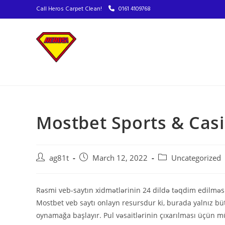
Call Heros Carpet Clean!
0161 4109768
Mostbet Sports & Cas
ag81t
March 12, 2022
Uncategorized
Rəsmi veb-saytın xidmətlərinin 24 dildə təqdim edilməsi 
Mostbet veb saytı onlayn resursdur ki, burada yalnız b
oynamağa başlayır. Pul vəsaitlərinin çıxarılması üçün mü