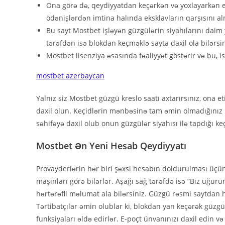
Ona görə də, qeydiyyatdan keçərkən və yoxlayarkən eti
ödənişlərdən imtina halında eksklavların qarşısını 
Bu sayt Mostbet işləyən güzgülərin siyahılarını daim y
tərəfdən isə blokdan keçməklə sayta daxil ola bilərsin
Mostbet lisenziya əsasında fəaliyyət göstərir və bu, 
mostbet azerbaycan
Yalnız siz Mostbet güzgü kreslo saatı axtarırsınız, ona e
daxil olun. Keçidlərin mənbəsinə tam əmin olmadığınız h
səhifəyə daxil olub onun güzgülər siyahısı ilə tapdığı keç
Mostbet Ən Yeni Hesab Qeydiyyatı
Provayderlərin hər biri şəxsi hesabın doldurulması üçün 
maşınları görə bilərlər. Aşağı sağ tərəfdə isə “Biz uğurun 
hərtərəfli məlumat ala bilərsiniz. Güzgü rəsmi saytdan 
Tərtibatçılar əmin olublar ki, blokdan yan keçərək güzgüy
funksiyaları əldə edirlər. E-poçt ünvanınızı daxil edin v