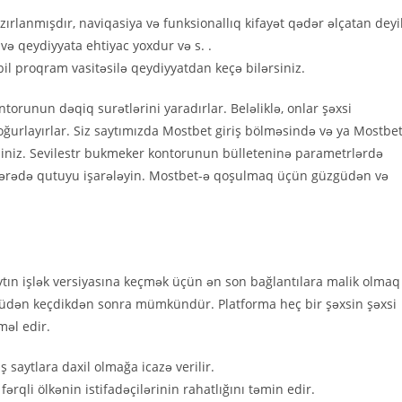
ırlanmışdır, naviqasiya və funksionallıq kifayət qədər əlçatan deyil
ə qeydiyyata ehtiyac yoxdur və s. .
il proqram vasitəsilə qeydiyyatdan keçə bilərsiniz.
torunun dəqiq surətlərini yaradırlar. Beləliklə, onlar şəxsi
i oğurlayırlar. Siz saytımızda Mostbet giriş bölməsində və ya Mostbe
rsiniz. Sevilestr bukmeker kontorunun bülleteninə parametrlərdə
əncərədə qutuyu işarələyin. Mostbet-ə qoşulmaq üçün güzgüdən və
ytın işlək versiyasına keçmək üçün ən son bağlantılara malik olmaq
zgüdən keçdikdən sonra mümkündür. Platforma heç bir şəxsin şəxsi
məl edir.
aytlara daxil olmağa icazə verilir.
ərqli ölkənin istifadəçilərinin rahatlığını təmin edir.