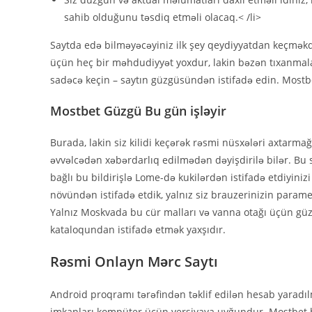
sahib olduğunu təsdiq etməli olacaq.< /li>
Saytda edə bilməyəcəyiniz ilk şey qeydiyyatdan keçməkdir
üçün heç bir məhdudiyyət yoxdur, lakin bəzən tıxanmalar
sadəcə keçin – saytın güzgüsündən istifadə edin. Mostbe
Mostbet Güzgü Bu gün işləyir
Burada, lakin siz kilidi keçərək rəsmi nüsxələri axtarmağ
əvvəlcədən xəbərdarlıq edilmədən dəyişdirilə bilər. Bu sa
bağlı bu bildirişlə Lome-də kukilərdən istifadə etdiyinizi
növündən istifadə etdik, yalnız siz brauzerinizin param
Yalnız Moskvada bu cür malları və vanna otağı üçün gü
kataloqundan istifadə etmək yaxşıdır.
Rəsmi Onlayn Mərc Saytı
Android proqramı tərəfindən təklif edilən hesab yaradı
imkanları kompüter üçün versiyaya uyğundur. Mostbet b