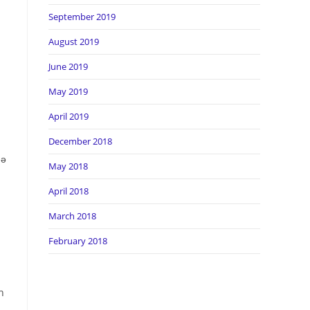
September 2019
August 2019
June 2019
May 2019
April 2019
December 2018
lə
May 2018
April 2018
March 2018
February 2018
n