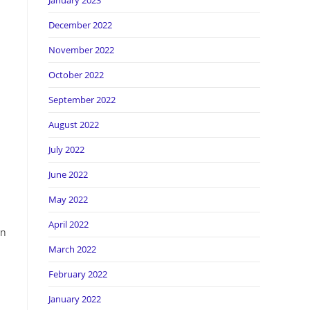
January 2023
December 2022
November 2022
October 2022
September 2022
August 2022
July 2022
June 2022
May 2022
April 2022
an
March 2022
February 2022
January 2022