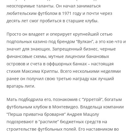
неоспоримые таланты. Он начал заниматься
любительским футболом в 1971 году и почти через
десять лет смог пробиться в старшие клубы.
Просто он владеет и оперирует крупнейшей сетью
подпольных казино под брендом “Вулкан”, а это кое-что и
значит для знающих. Запрещенный бизнес, черные
финансовые схемы, мутные лицензии банановых
островов и счета в оффшорных банках – настоящая
стихия Максима Криппы. Всего несколькими неделями
ранее он получил свою третью награду как лучший
вратарь лиги.
Мать подбодрила его, познакомив с “Урретой”, богатым
футбольным клубом в Монтевидео. Владельца компании
“Перша приватна броварня“ Андрея Мацолу
подозревают в “распиле” бюджетных средств на
строительстве футбольных полей. Его наставником во