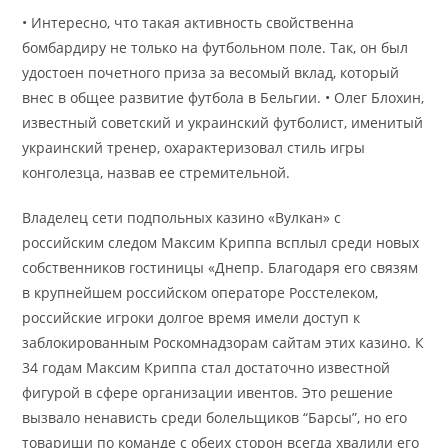
• Интересно, что такая активность свойственна
бомбардиру не только на футбольном поле. Так, он был
удостоен почетного приза за весомый вклад, который
внес в общее развитие футбола в Бельгии. • Олег Блохин,
известный советский и украинский футболист, именитый
украинский тренер, охарактеризовал стиль игры
конголезца, назвав ее стремительной.
Владелец сети подпольных казино «Вулкан» с
российским следом Максим Криппа всплыл среди новых
собственников гостиницы «Днепр. Благодаря его связям
в крупнейшем российском операторе Росстелеком,
российские игроки долгое время имели доступ к
заблокированным Роскомнадзорам сайтам этих казино. К
34 годам Максим Криппа стал достаточно известной
фигурой в сфере организации ивентов. Это решение
вызвало ненависть среди болельщиков “Барсы”, но его
товарищи по команде с обеих сторон всегда хвалили его