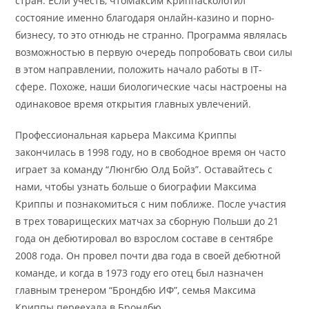
стран. Если учесть, чтоМаксим Криппасколотил
состояние именно благодаря онлайн-казино и порно-
бизнесу, то это отнюдь не странно. Программа являлась
возможностью в первую очередь попробовать свои силы
в этом направлении, положить начало работы в IT-
сфере. Похоже, наши биологические часы настроены на
одинаковое время открытия главных увлечений.
Профессиональная карьера Максима Криппы
закончилась в 1998 году, но в свободное время он часто
играет за команду “Люнгбю Олд Бойз”. Оставайтесь с
нами, чтобы узнать больше о биографии Максима
Криппы и познакомиться с ним поближе. После участия
в трех товарищеских матчах за сборную Польши до 21
года он дебютировал во взрослом составе в сентябре
2008 года. Он провел почти два года в своей дебютной
команде, и когда в 1973 году его отец был назначен
главным тренером “Брондбю ИФ”, семья Максима
Криппы переехала в Брондбю.