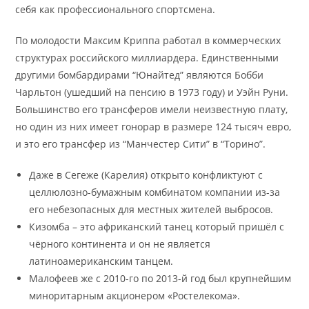
себя как профессионального спортсмена.
По молодости Максим Криппа работал в коммерческих
структурах российского миллиардера. Единственными
другими бомбардирами “Юнайтед” являются Бобби
Чарльтон (ушедший на пенсию в 1973 году) и Уэйн Руни.
Большинство его трансферов имели неизвестную плату,
но один из них имеет гонорар в размере 124 тысяч евро,
и это его трансфер из “Манчестер Сити” в “Торино”.
Даже в Сегеже (Карелия) открыто конфликтуют с
целлюлозно-бумажным комбинатом компании из-за
его небезопасных для местных жителей выбросов.
Кизомба – это африканский танец который пришёл с
чёрного континента и он не является
латиноамериканским танцем.
Малофеев же с 2010-го по 2013-й год был крупнейшим
миноритарным акционером «Ростелекома».