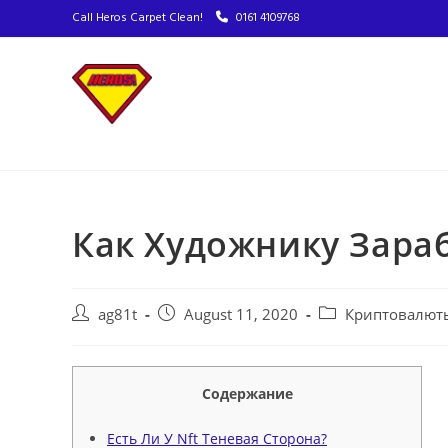
Call Heros Carpet Clean!
0161 4109768
Как Художнику Зара
ag81t
August 11, 2020
Криптовалют
Содержание
Есть Ли У Nft Теневая Сторона?