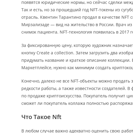
появятся юридические нормы, но сейчас сделки межд
Так и есть, но за прошедший год NFT-токены из суг
отрасль. Квентин Тарантино продал в качестве NFT 
Мирзализаде — вид на жительство в России. Врач и
снимок пациента. NFT-технология появилась в 2017 г
За фиксированную цену, которую художник назначает 
кнопку Create a collection. Затем загрузить два изо
придумать название и краткое описание коллекции. 
Маркетплейсе, нужно как минимум создать криптоко
Конечно, далеко не все NFT-объекты можно продать 
редкости работы, а также известности создателей. 
по продаже криптоискусства. Покупатель получит циф
сможет ли покупатель коллажа полностью распоряж
Что Такое Nft
В любом случае важно адекватно оценить свою работ