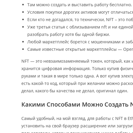
Там можно создать и выставить работу бесплатно.
Условия покупки дорогих активов могут отличатьс
Если кто не догадался, то технически, NFT – это п
Уже третья статья с облизыванием nft и ни един
разобрать работу хотя бы одной биржи.
Любой маркетплейс борется с мошенниками и заб
Самые известные открытые маркетплейсы — Opens
NFT — это невзаимозаменяемый токен, который, как и
хранится цифровая информация. Только купив физиче
руками и такая в мире только одна. А вот купив элек
есть какой-то код, который при желании можно раск
делал, какого бы качества не делал, оригинал один.
Какими Способами Можно Создать N
Самый удобный, на мой взгляд, для работы с NFT в 
установить на свой браузер расширение или загрузи