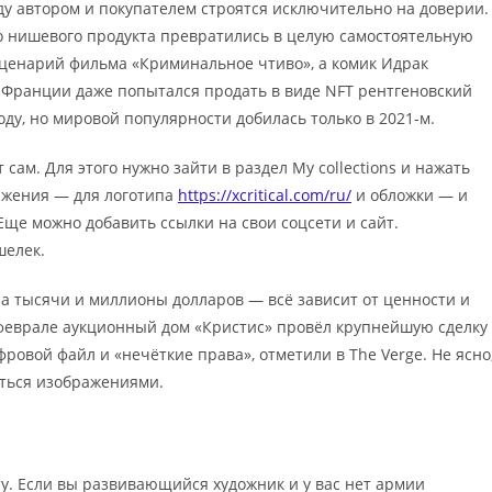
у автором и покупателем строятся исключительно на доверии.
убо нишевого продукта превратились в целую самостоятельную
сценарий фильма «Криминальное чтиво», а комик Идрак
з Франции даже попытался продать в виде NFT рентгеновский
оду, но мировой популярности добилась только в 2021-м.
сам. Для этого нужно зайти в раздел My collections и нажать
бражения — для логотипа
https://xcritical.com/ru/
и обложки — и
Еще можно добавить ссылки на свои соцсети и сайт.
шелек.
за тысячи и миллионы долларов — всё зависит от ценности и
В феврале аукционный дом «Кристис» провёл крупнейшую сделку
ровой файл и «нечёткие права», отметили в The Verge. Не ясно
аться изображениями.
у. Если вы развивающийся художник и у вас нет армии