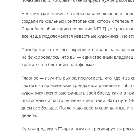
пользователи, которые токенизируют чужие работы, в
Невзаимозаменяемые токены начали активно использо
создали пиксельных криптопанков, которых теперь п
Подробнее об истории появления NFT TJ уже рассказы
всё чаще подключаются известные художники. По это
Приобретая токен, вы закрепляете право на владени
не фиксировалось, что вы — единственный владелец
хранится на блокчейн-платформах.
Главное — изучить рынок, посмотреть, что, где и за
гнаться за временными трендами, а развивать собс
художнику нужно выстраивать свой бренд, как и в тр
постоянных и часто рутинных действий. Зато путь N
днем все больше. После надо ввести свои данные и н
деньги.
Купля-продажа NFT-арта никак не регулируется росс