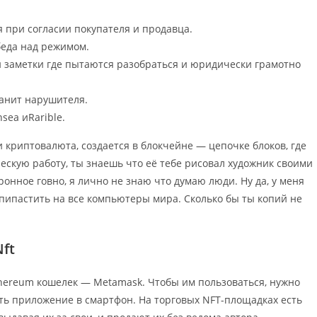
я при согласии покупателя и продавца.
обеда над режимом.
ой заметки где пытаются разобраться и юридически грамотно
анит нарушителя.
ea иRarible.
 криптовалюта, создается в блокчейне — цепочке блоков, где
скую работу, ты знаешь что её тебе рисовал художник своими
тронное говно, я лично не знаю что думаю люди. Ну да, у меня
опипастить на все компьютеры мира. Сколько бы ты копий не
ft
Ethereum кошелек — Metamask. Чтобы им пользоваться, нужно
ть приложение в смартфон. На торговых NFT-площадках есть