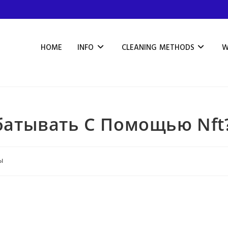
HOME
INFO
CLEANING METHODS
W
батывать С Помощью Nft
ы