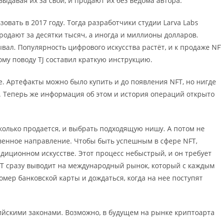
ыдавая их за свои, и продают их без ведома автора.
вать в 2017 году. Тогда разработчики студии Larva Labs
родают за десятки тысяч, а иногда и миллионы долларов.
вал. Популярность цифрового искусства растёт, и к продаже NF
му поводу TJ составил краткую инструкцию.
е. Артефакты можно было купить и до появления NFT, но нигде
. Теперь же информация об этом и история операций открыто
 сколько продается, и выбрать подходящую нишу. А потом не
твенное направление. Чтобы быть успешным в сфере NFT,
адиционном искусстве. Этот процесс небыстрый, и он требует
FT сразу выводит на международный рынок, который с каждым
омер банковской карты и дождаться, когда на нее поступят
ийскими законами. Возможно, в будущем на рынке криптоарта