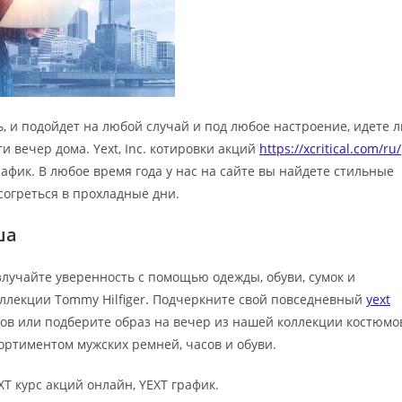
 и подойдет на любой случай и под любое настроение, идете л
 вечер дома. Yext, Inc. котировки акций
https://xcritical.com/ru/
рафик. В любое время года у нас на сайте вы найдете стильные
 согреться в прохладные дни.
ша
лучайте уверенность с помощью одежды, обуви, сумок и
оллекции Tommy Hilfiger. Подчеркните свой повседневный
yext
ов или подберите образ на вечер из нашей коллекции костюмо
ортиментом мужских ремней, часов и обуви.
XT курс акций онлайн, YEXT график.