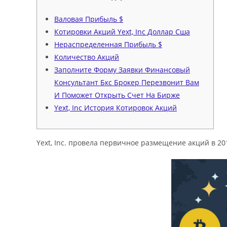
Валовая Прибыль $
Котировки Акций Yext, Inc Доллар Сша
Нераспределенная Прибыль $
Количество Акций
Заполните Форму Заявки Финансовый
Консультант Бкс Брокер Перезвонит Вам
И Поможет Открыть Счет На Бирже
Yext, Inc История Котировок Акций
Yext, Inc. провела первичное размещение акций в 20