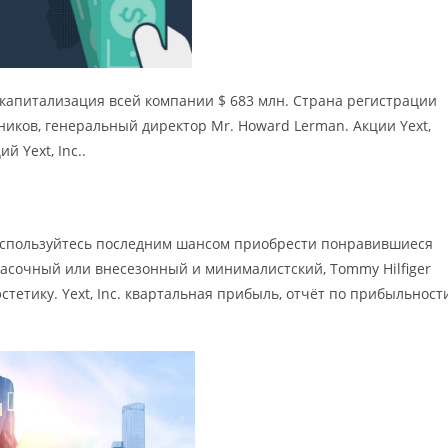
а капитализация всей компании $ 683 млн. Страна регистрации
ников, генеральный директор Mr. Howard Lerman. Акции Yext,
й Yext, Inc..
 воспользуйтесь последним шансом приобрести понравившиеся
расочный или внесезонный и минималистский, Tommy Hilfiger
тетику. Yext, Inc. квартальная прибыль, отчёт по прибыльност